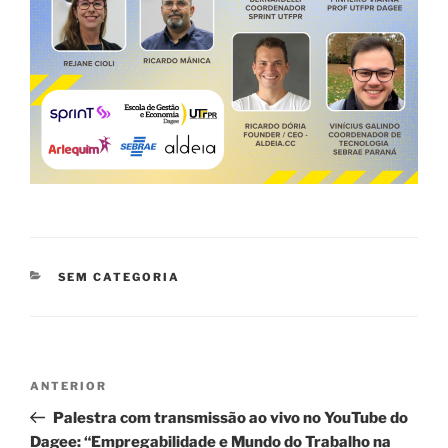
CATEGORIAS
SEM CATEGORIA
Navegação
Post
ANTERIOR
de
anterior
Palestra com transmissão ao vivo no YouTube do
Post
Dagee: “Empregabilidade e Mundo do Trabalho na