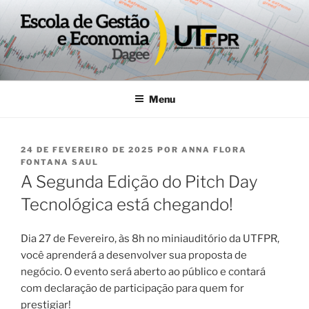
Pular
para
o
conteúdo
DAGEE
Departamento acadêmico de Gestão e Economia UTFPR
Menu
PUBLICADO
24 DE FEVEREIRO DE 2025
POR
ANNA FLORA
EM
FONTANA SAUL
A Segunda Edição do Pitch Day
Tecnológica está chegando!
Dia 27 de Fevereiro, às 8h no miniauditório da UTFPR,
você aprenderá a desenvolver sua proposta de
negócio. O evento será aberto ao público e contará
com declaração de participação para quem for
prestigiar!