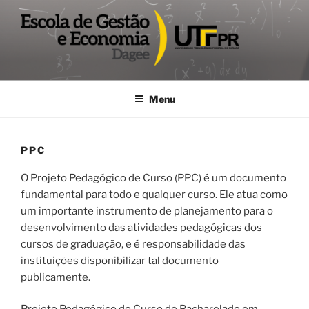
Pular
para
o
conteúdo
DAGEE
Departamento acadêmico de Gestão e Economia UTFPR
Menu
PPC
O Projeto Pedagógico de Curso (PPC) é um documento
fundamental para todo e qualquer curso. Ele atua como
um importante instrumento de planejamento para o
desenvolvimento das atividades pedagógicas dos
cursos de graduação, e é responsabilidade das
instituições disponibilizar tal documento
publicamente.