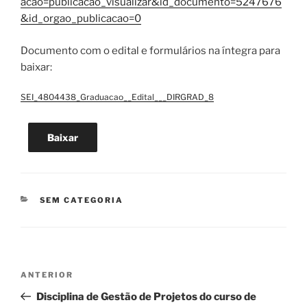
acao=publicacao_visualizar&id_documento=5247676
&id_orgao_publicacao=0
Documento com o edital e formulários na íntegra para
baixar:
SEI_4804438_Graduacao__Edital___DIRGRAD_8
Baixar
CATEGORIAS
SEM CATEGORIA
Navegação
Post
ANTERIOR
de
anterior
Disciplina de Gestão de Projetos do curso de
Post