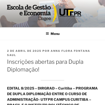
Pular
para
o
conteúdo
DAGEE
Departamento acadêmico de Gestão e Economia UTFPR
Menu
PUBLICADO
2 DE ABRIL DE 2025
POR
ANNA FLORA FONTANA
EM
SAUL
Inscrições abertas para Dupla
Diplomação!
EDITAL 8/2025 – DIRGRAD – Curitiba – PROGRAMA
DE DUPLA DIPLOMAÇÃO ENTRE O CURSO DE
ADMINISTRAÇÃO- UTFPR CAMPUS CURITIBA –