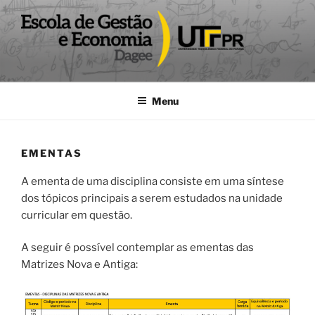
Pular
para
o
conteúdo
DAGEE
Departamento acadêmico de Gestão e Economia UTFPR
Menu
EMENTAS
A ementa de uma disciplina consiste em uma síntese
dos tópicos principais a serem estudados na unidade
curricular em questão.
A seguir é possível contemplar as ementas das
Matrizes Nova e Antiga: