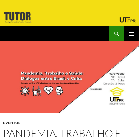
Pular
para
o
conteúdo
Pesquisar
Laboratório Tutor
MENU
PRINCI
EVENTOS
PANDEMIA, TRABALHO E