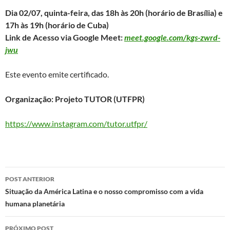
Dia 02/07, quinta-feira, das 18h às 20h (horário de Brasília) e
17h às 19h (horário de Cuba)
Link de Acesso via Google Meet:
meet.google.com/kgs-zwrd-
jwu
Este evento emite certificado.
Organização: Projeto TUTOR (UTFPR)
https://www.instagram.com/tutor.utfpr/
Navegação
POST ANTERIOR
de
Situação da América Latina e o nosso compromisso com a vida
humana planetária
posts
PRÓXIMO POST