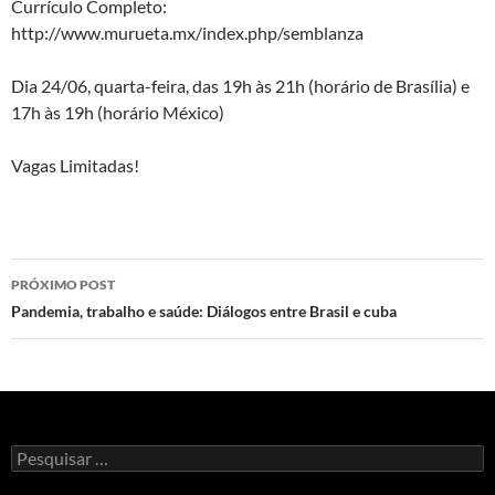
Currículo Completo:
http://www.murueta.mx/index.php/semblanza
Dia 24/06, quarta-feira, das 19h às 21h (horário de Brasília) e
17h às 19h (horário México)
Vagas Limitadas!
Navegação
PRÓXIMO POST
de
Pandemia, trabalho e saúde: Diálogos entre Brasil e cuba
posts
Pesquisar
por: