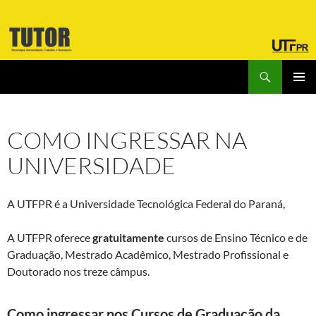
Pular
para
o
conteúdo
Pesquisar
Laboratório Tutor
MENU
PRINCI
COMO INGRESSAR NA
UNIVERSIDADE
A UTFPR é a Universidade Tecnológica Federal do Paraná,
A UTFPR oferece
gratuitamente
cursos de Ensino Técnico e de
Graduação, Mestrado Acadêmico, Mestrado Profissional e
Doutorado nos treze câmpus.
Como ingressar nos Cursos de Graduação da