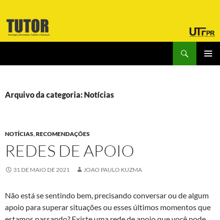
Pular
para
o
conteúdo
Pesquisar
Laboratório Tutor
MENU
PRINCI
Arquivo da categoria: Notícias
NOTÍCIAS
,
RECOMENDAÇÕES
REDES DE APOIO
31 DE MAIO DE 2021
JOAO PAULO KUZMA
Não está se sentindo bem, precisando conversar ou de algum
apoio para superar situações ou esses últimos momentos que
estamos passando? Existe uma rede de apoio que você pode