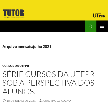
Pular
para
o
conteúdo
Pesquisar
Laboratório Tutor
MENU
PRINCI
Arquivo mensais:julho 2021
CURSOS DA UTFPR
SÉRIE CURSOS DA UTFPR
SOB A PERSPECTIVA DOS
ALUNOS.
15 DE JULHO DE 2021
JOAO PAULO KUZMA