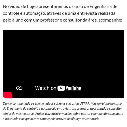
No vídeo de hoje apresentaremos o curso de Engenharia de
controle e automação, através de uma entrevista realizada
pelo aluno com um professor e consultor da área, acompanhe:
Dando continuidade a série de vídeos sobre os cursos da UTFPR, hoje um aluno do curso
de Engenharia de controle e automação entrevista um professor aposentado e consultor
sênior do mesmo curso. Ambos trazem informações sobre o setor e perspectivas de quem
está saindo e de quem está começando através do diálogo apresentado.