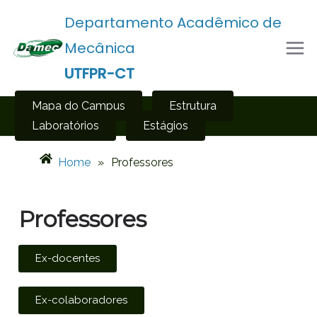
Departamento Acadêmico de
Mecânica
UTFPR-CT
Mapa do Campus
Estrutura
Laboratórios
Estágios
Home
»
Professores
Professores
Ex-docentes
Ex-colaboradores