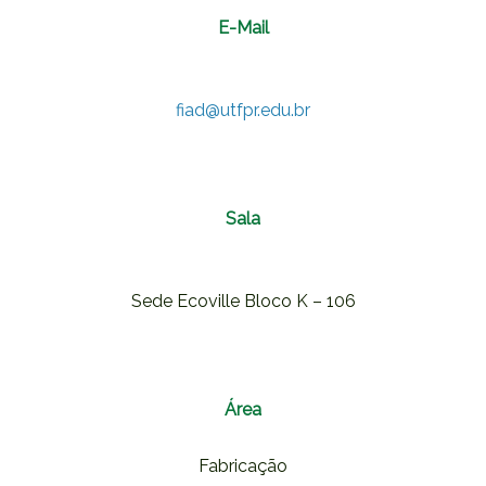
E-Mail
fiad@utfpr.edu.br
Sala
Sede Ecoville Bloco K – 106
Área
Fabricação