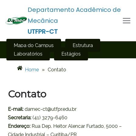
Departamento Acadêmico de
Mecânica
UTFPR-CT
Mapa do Campus
Estrutura
Laboratórios
Estágios
Home
»
Contato
Contato
E-mail:
damec-ct@utfpr.edu.br
Secretaria:
(41) 3279-6460
Endereço:
Rua Dep. Heitor Alencar Furtado, 5000 –
Cidade Industrial – Curitiba/PR