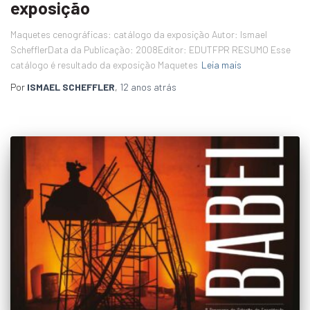
exposição
Maquetes cenográficas: catálogo da exposição Autor: Ismael
SchefflerData da Publicação: 2008Editor: EDUTFPR RESUMO Esse
catálogo é resultado da exposição Maquetes
Leia mais
Por
ISMAEL SCHEFFLER
,
12 anos
atrás