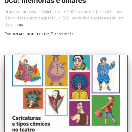
OCO: memórias e olhares
Organizador: Ismael Scheffler Ano: 2021 Editora: Arte Final Sinopse:
O livro trata sobre o espetáculo OCO, produzido e apresentado, em
Leia mais
Por
ISMAEL SCHEFFLER
,
5 anos
atrás