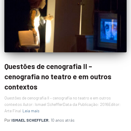
Questões de cenografia II –
cenografia no teatro e em outros
contextos
Questões de cenografia II – cenografia no teatro e em outros
contextos Autor: Ismael SchefflerData da Publicação: 2016Editor:
Arte Final
Leia mais
Por
ISMAEL SCHEFFLER
,
10 anos
atrás