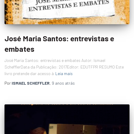
José Maria Santos: entrevistas e
embates
José Maria Santos: entrevistas e embates Autor: Ismael
SchefflerData da Publicação: 2017Editor: EDUTFPR RESUMO Este
livro pretende dar acesso à
Leia mais
Por
ISMAEL SCHEFFLER
,
9 anos
atrás