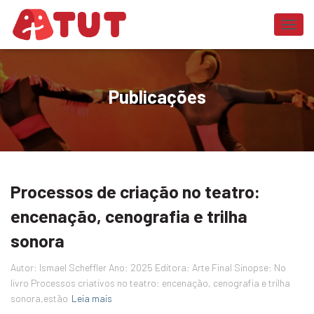
ALTER
Publicações
Processos de criação no teatro:
encenação, cenografia e trilha
sonora
Autor: Ismael Scheffler Ano: 2025 Editora: Arte Final Sinopse: No
livro Processos criativos no teatro: encenação, cenografia e trilha
sonora,estão
Leia mais