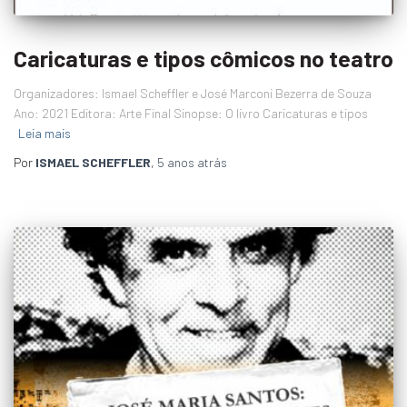
Caricaturas e tipos cômicos no teatro
Organizadores: Ismael Scheffler e José Marconi Bezerra de Souza
Ano: 2021 Editora: Arte Final Sinopse: O livro Caricaturas e tipos
Leia mais
Por
ISMAEL SCHEFFLER
,
5 anos
atrás