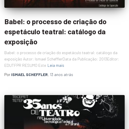
Babel: o processo de criação do
espetáculo teatral: catálogo da
exposição
Babel: o processo de criação do espetáculo teatral: catálogo da
exposição Autor: Ismael SchefflerData da Publicação: 2013Editor:
EDUTFPR RESUMO Este
Leia mais
Por
ISMAEL SCHEFFLER
,
13 anos
atrás