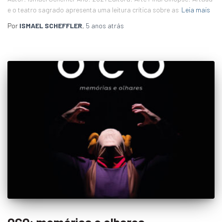
e o teatro sagrado apresenta uma leitura crítica sobre as
Leia mais
Por
ISMAEL SCHEFFLER
,
5 anos
atrás