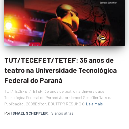
TUT/TECEFET/TETEF: 35 anos de
teatro na Universidade Tecnológica
Federal do Paraná
TUT/TECEFET/TETEF: 35 anos de teatro na Universidade
Tecnológica Federal do Paraná Autor: Ismael SchefflerData da
Publicação: 2008Editor: EDUTFPR RESUMO O
Leia mais
Por
ISMAEL SCHEFFLER
,
19 anos
atrás