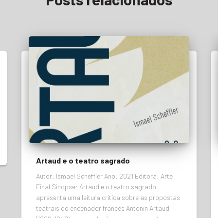
Artaud e o teatro sagrado
Autor: Ismael Scheffler Ano: 2021 Editora: Arte
Final Sinopse: Artaud e o teatro sagrado
apresenta uma leitura crítica sobre as propostas
teatrais do encenador francês Antonin Artaud