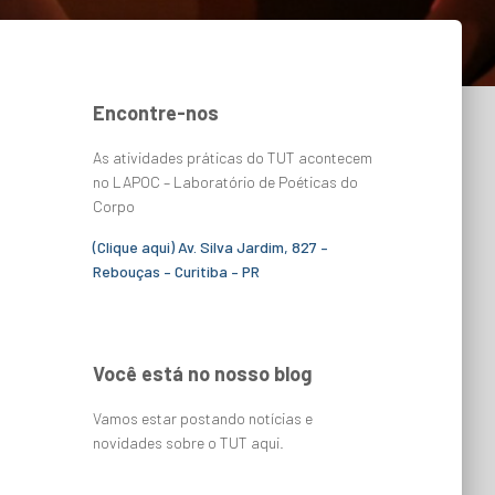
Encontre-nos
As atividades práticas do TUT acontecem
no LAPOC – Laboratório de Poéticas do
Corpo
(Clique aqui) Av. Silva Jardim, 827 –
Rebouças – Curitiba – PR
Você está no nosso blog
Vamos estar postando notícias e
novidades sobre o TUT aqui.