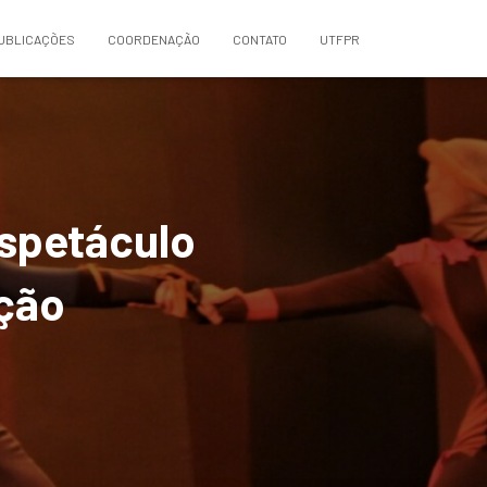
UBLICAÇÕES
COORDENAÇÃO
CONTATO
UTFPR
espetáculo
ição