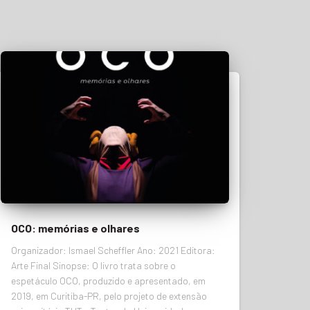
OCO: memórias e olhares
Organizador: Ismael Scheffler Ano: 2021 Editora:
Arte Final Sinopse: O livro trata sobre o
espetáculo OCO, produzido e apresentado, em
2019, em Curitiba-PR, pelo projeto de extensão