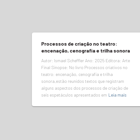
Processos de criação no teatro:
encenação, cenografia e trilha sonora
Autor: Ismael Scheffler Ano: 2025 Editora: Arte
Final Sinopse: No livro Processos criativos no
teatro: encenação, cenografia e trilha
sonora,estão reunidos textos que registram
alguns aspectos dos processos de criação de
seis espetáculos apresentados em
Leia mais