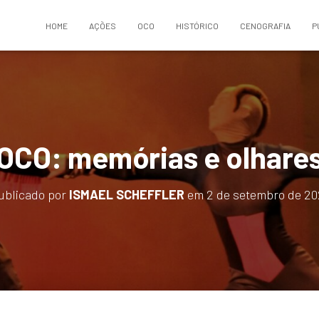
HOME
AÇÕES
OCO
HISTÓRICO
CENOGRAFIA
P
OCO: memórias e olhare
ublicado por
ISMAEL SCHEFFLER
em
2 de setembro de 20