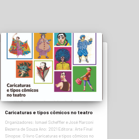
Caricaturas e tipos cômicos no teatro
Organizadores: Ismael Scheffler e José Marconi
Bezerra de Souza Ano: 2021 Editora: Arte Final
Sinopse: O livro Caricaturas e tipos cômicos no