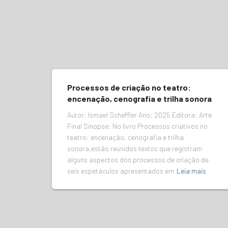
Processos de criação no teatro:
encenação, cenografia e trilha sonora
Autor: Ismael Scheffler Ano: 2025 Editora: Arte
Final Sinopse: No livro Processos criativos no
teatro: encenação, cenografia e trilha
sonora,estão reunidos textos que registram
alguns aspectos dos processos de criação de
seis espetáculos apresentados em
Leia mais