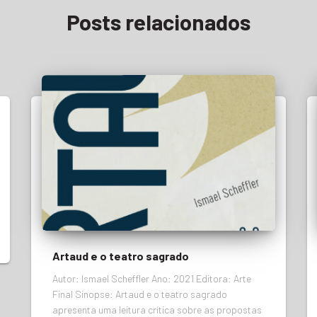
Posts relacionados
Artaud e o teatro sagrado
Autor: Ismael Scheffler Ano: 2021 Editora: Arte
Final Sinopse: Artaud e o teatro sagrado
apresenta uma leitura crítica sobre as propostas