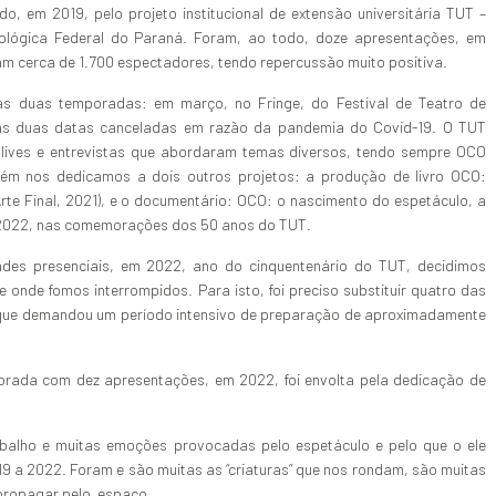
o, em 2019, pelo projeto institucional de extensão universitária TUT –
ológica Federal do Paraná. Foram, ao todo, doze apresentações, em
am cerca de 1.700 espectadores, tendo repercussão muito positiva.
as duas temporadas: em março, no Fringe, do Festival de Teatro de
 as duas datas canceladas em razão da pandemia do Covid-19. O TUT
e lives e entrevistas que abordaram temas diversos, tendo sempre OCO
m nos dedicamos a dois outros projetos: a produção de livro OCO:
rte Final, 2021), e o documentário: OCO: o nascimento do espetáculo, a
2022, nas comemorações dos 50 anos do TUT.
des presenciais, em 2022, ano do cinquentenário do TUT, decidimos
onde fomos interrompidos. Para isto, foi preciso substituir quatro das
o que demandou um período intensivo de preparação de aproximadamente
orada com dez apresentações, em 2022, foi envolta pela dedicação de
balho e muitas emoções provocadas pelo espetáculo e pelo que o ele
9 a 2022. Foram e são muitas as “criaturas” que nos rondam, são muitas
propagar pelo espaço.