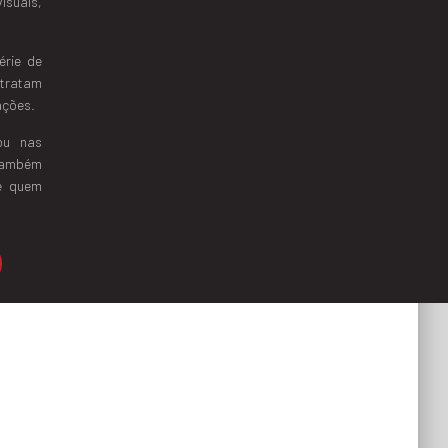
isuais,
érie de
 tratam
ações.
ou nas
também
e quem