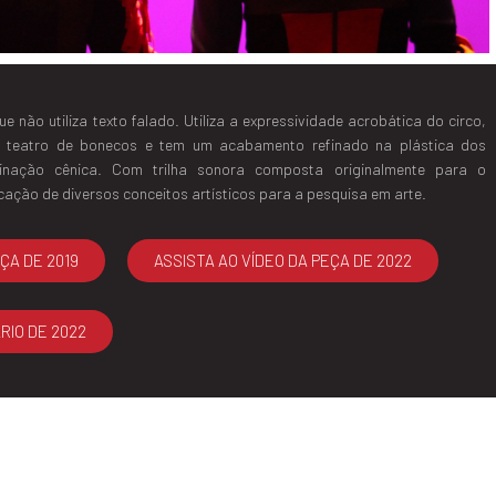
 não utiliza texto falado. Utiliza a expressividade acrobática do circo,
 o teatro de bonecos e tem um acabamento refinado na plástica dos
uminação cênica. Com trilha sonora composta originalmente para o
icação de diversos conceitos artísticos para a pesquisa em arte.
ÇA DE 2019
ASSISTA AO VÍDEO DA PEÇA DE 2022
RIO DE 2022