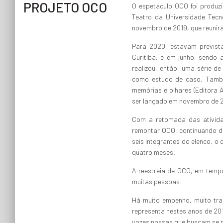
PROJETO OCO
O espetáculo OCO foi produzid
Teatro da Universidade Tecn
novembro de 2019, que reunir
Para 2020, estavam previst
Curitiba; e em junho, sendo
realizou, então, uma série d
como estudo de caso. També
memórias e olhares (Editora A
ser lançado em novembro de 
Com a retomada das ativida
remontar OCO, continuando de 
seis integrantes do elenco, 
quatro meses.
A reestreia de OCO, em temp
muitas pessoas.
Há muito empenho, muito tra
representa nestes anos de 201
vozes nossas que buscam se 