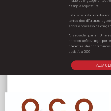
múltiplas linguagens: teatr
design e arquitetura.
Este livro está estrutura
textos dos diferentes agen
sobre o processo de criaçã
A segunda parte, Olhares
apresentações, seja por 
diferentes desdobramento
assistiu a OCO
VEJA O L