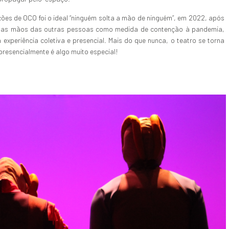
ões de OCO foi o ideal “ninguém solta a mão de ninguém”, em 2022, após
r as mãos das outras pessoas como medida de contenção à pandemia,
experiência coletiva e presencial. Mais do que nunca, o teatro se torna
presencialmente é algo muito especial!