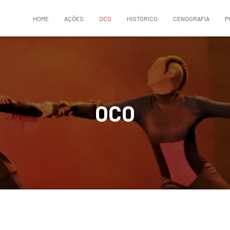
HOME
AÇÕES
OCO
HISTÓRICO
CENOGRAFIA
P
OCO