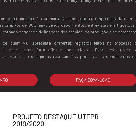
o, teatro de formas animadas, circo, dança, dança-teatro, música, artes v
do em duas sessões. Na primeira, De mãos dadas, é apresentada uma s
tes criativos de OCO, envolvendo depoimentos, entrevistas e artigos que
o, estando permeado de imagens dos ensaios, da produção e de apresent
 de quem viu, apresenta diferentes registros feitos no processo 
meio de desenhos, fotografias ou por palavras. Essa seção revela 
s do espetáculo e algumas repercussões por meio de depoimentos d
IVRO
FAÇA DOWNLOAD
PROJETO DESTAQUE UTFPR
2019/2020