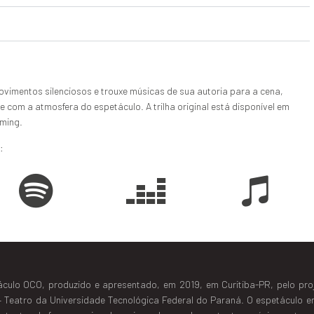
vimentos silenciosos e trouxe músicas de sua autoria para a cena,
e com a atmosfera do espetáculo. A trilha original está disponível em
aming.
:
táculo OCO, produzido e apresentado, em 2019, em Curitiba-PR, pelo pro
 – Teatro da Universidade Tecnológica Federal do Paraná.
O espetáculo e