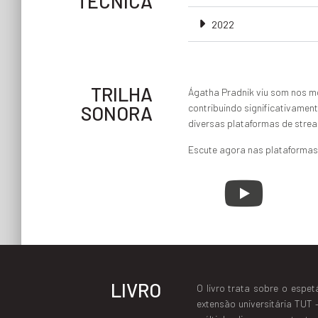
TÉCNICA
2022
TRILHA
Ágatha Pradnik viu som nos mo
SONORA
contribuindo significativament
diversas plataformas de stre
Escute agora nas plataformas
LIVRO
O livro trata sobre o espe
extensão universitária TUT