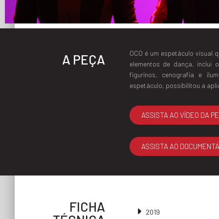
OCO é um espetáculo visual que
A PEÇA
elementos de dança, inclui
figurinos, cenografia e il
espetáculo, possibilitou a apl
ASSISTA AO VÍDEO DA PE
ASSISTA AO DOCUMENTÁ
FICHA
2019