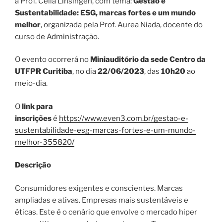
a Prof. Célia Linsingen, com tema:
Gestão e
Sustentabilidade: ESG, marcas fortes e um mundo
melhor
, organizada pela Prof. Aurea Niada, docente do
curso de Administração.
O evento ocorrerá no
Miniauditório da sede Centro da
UTFPR Curitiba
, no dia
22/06/2023
, das
10h20
ao
meio-dia.
O
link para
inscrições
é
https://www.even3.com.br/gestao-e-
sustentabilidade-esg-marcas-fortes-e-um-mundo-
melhor-355820/
Descrição
Consumidores exigentes e conscientes. Marcas
ampliadas e ativas. Empresas mais sustentáveis e
éticas. Este é o cenário que envolve o mercado hiper