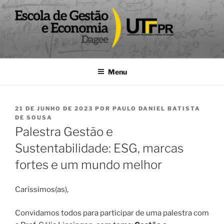
Pular
para
o
conteúdo
DAGEE
Departamento acadêmico de Gestão e Economia UTFPR
Menu
PUBLICADO
21 DE JUNHO DE 2023
POR
PAULO DANIEL BATISTA
EM
DE SOUSA
Palestra Gestão e
Sustentabilidade: ESG, marcas
fortes e um mundo melhor
Caríssimos(as),
Convidamos todos para participar de uma palestra com