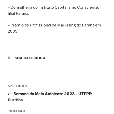
– Conselheira do Instituto Capitalismo Consciente,
filial Paraná.
– Prêmio de Profissional de Marketing do Paraná em
2009.
CATEGORIAS
SEM CATEGORIA
Navegação
Post
ANTERIOR
de
anterior
Semana do Meio Ambiente 2023 – UTFPR
Post
Curitiba
Próximo
PRÓXIMO