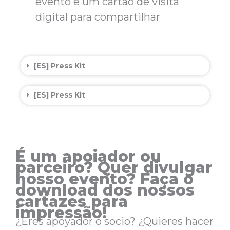
evento e um cartão de visita
digital para compartilhar
[ES] Press Kit
[ES] Press Kit
É um apoiador ou
parceiro? Quer divulgar
nosso evento? Faça o
download dos nossos
cartazes para
impressão!
¿Eres apoyador o socio? ¿Quieres hacer