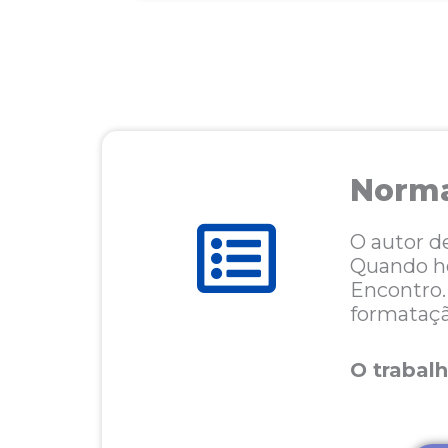
Norma
O autor de
Quando ho
Encontro.
formataçã
O trabal