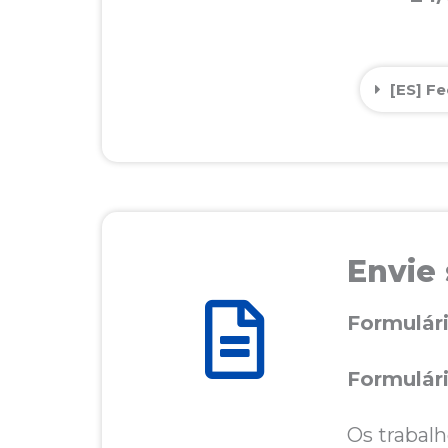
[ES] F
Envie
Formulár
Formulár
Os trabal