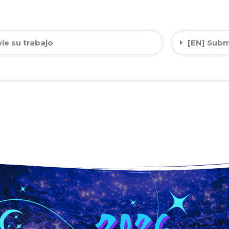
víe su trabajo
[EN] Subm