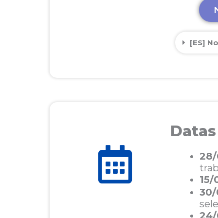
[ES] N
Datas
28/
tra
15/
30/
sel
24/