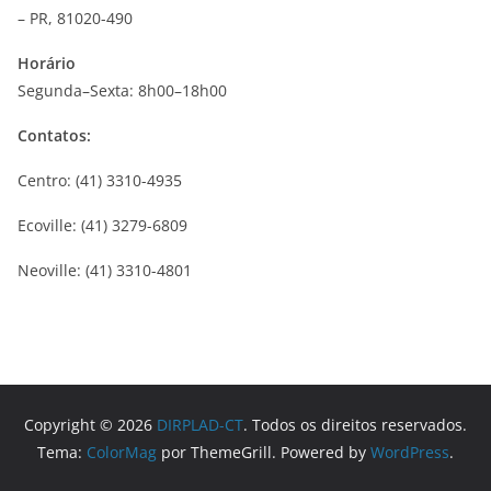
– PR, 81020-490
Horário
Segunda–Sexta: 8h00–18h00
Contatos:
Centro: (41) 3310-4935
Ecoville: (41) 3279-6809
Neoville: (41) 3310-4801
Copyright © 2026
DIRPLAD-CT
. Todos os direitos reservados.
Tema:
ColorMag
por ThemeGrill. Powered by
WordPress
.