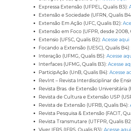
Expressa Extensão (UFPEL, Qualis B3):
Extensão e Sociedade (UFRN, Qualis B4
Extensão Em Ação (UFC, Qualis B2):
Ace
Extensão em Foco (UFPR, desde 2008, 
Extensio (UFSC, Qualis B2):
Acesse aqui
Focando a Extensão (UESC), Qualis B4)
Interação (UFMG, Qualis B5):
Acesse aq
Interfaces (UFMG, Qualis B3):
Acesse aq
ParticipAção (UnB, Qualis B4):
Acesse a
RevInt – Revista Interdisciplinar de En
Revista Bras. de Extensão Universitári
Revista de Cultura e Extensão USP (USP
Revista de Extensão (UFRB, Qualis B4):
Revista Pesquisa & Extensão (FACIT, Qua
Revista Transmutare (UTFPR, Qualis B2
Viver IFRS (IFRS, Qualis B3):
Acesse aqui