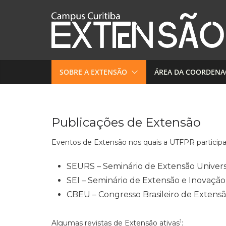
Pular
para
o
conteúdo
SOBRE A EXTENSÃO
ÁREA DA COORDEN
Publicações de Extensão
Eventos de Extensão nos quais a UTFPR participa
SEURS – Seminário de Extensão Universi
SEI – Seminário de Extensão e Inovaçã
CBEU – Congresso Brasileiro de Extensão
1
Algumas revistas de Extensão ativas
: