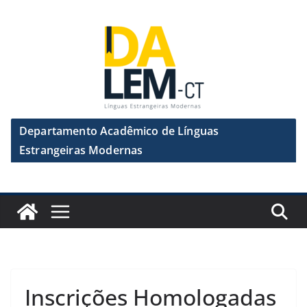
Pular
para
o
conteúdo
Departamento Acadêmico de Línguas
Estrangeiras Modernas
Inscrições Homologadas