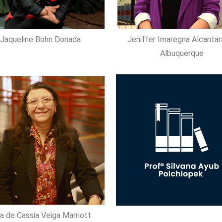
Jaqueline Bohn Donada
Jeniffer Imaregna Alcantar
Albuquerque
ta de Cassia Veiga Marriott