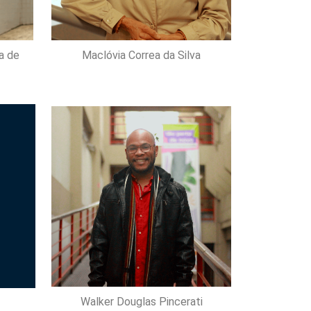
a de
Maclóvia Correa da Silva
Walker Douglas Pincerati