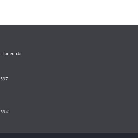
tfpr.edu.br
4597
:
-3941