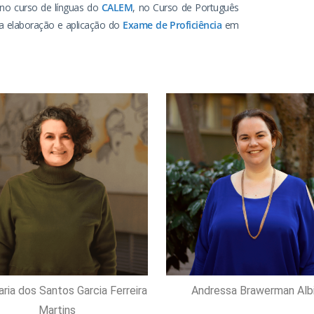
no curso de línguas do
CALEM
, no Curso de Português
a elaboração e aplicação do
Exame de Proficiência
em
ria dos Santos Garcia Ferreira
Andressa Brawerman Albi
Martins