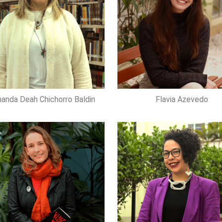
nanda Deah Chichorro Baldin
Flavia Azevedo