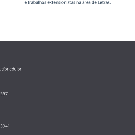
e trabalhos extensionistas na área de Letras.
tfpr.edu.br
4597
:
-3941