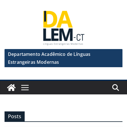
Pular
para
o
conteúdo
Departamento Acadêmico de Línguas
Estrangeiras Modernas
Posts