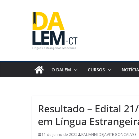
Pular
para
o
conteúdo
O DALEM
CURSOS
NOTÍCIA
Resultado – Edital 21
em Língua Estrangeir
11 de junho de 2025
KALIANNI DEJAVITE GONCALVES