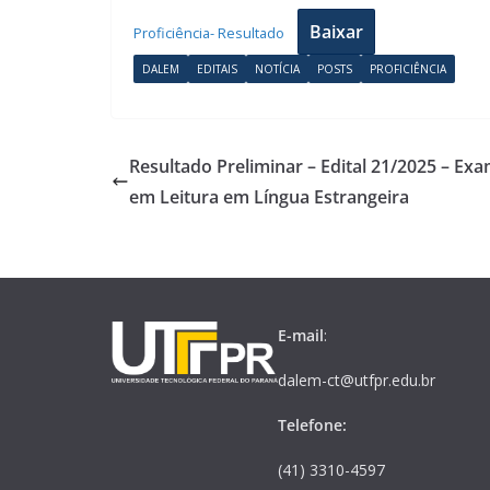
Baixar
Proficiência- Resultado
DALEM
EDITAIS
NOTÍCIA
POSTS
PROFICIÊNCIA
Resultado Preliminar – Edital 21/2025 – Ex
em Leitura em Língua Estrangeira
E-mail
:
dalem-ct@utfpr.edu.br
Telefone:
(41) 3310-4597