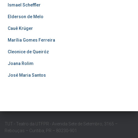
Ismael Scheffler
Elderson de Melo
Cauê Krüger
Marília Gomes Ferreira
Cleonice de Queiróz
Joana Rolim
José Maria Santos
TUT - Teatro da UTFPR - Avenida Sete de Setembro, 3165 –
Rebouças – Curitiba, PR – 80230-901