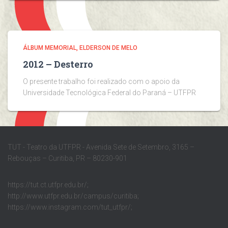
ÁLBUM MEMORIAL
ELDERSON DE MELO
2012 – Desterro
O presente trabalho foi realizado com o apoio da
Universidade Tecnológica Federal do Paraná – UTFPR
TUT - Teatro da UTFPR - Avenida Sete de Setembro, 3165 –
Rebouças – Curitiba, PR – 80230-901
https://tut.ct.utfpr.edu.br/;
http://www.utfpr.edu.br/campus/curitiba;
https://www.instagram.com/tut_utfpr/;