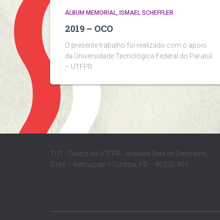
ÁLBUM MEMORIAL
ISMAEL SCHEFFLER
2019 – OCO
O presente trabalho foi realizado com o apoio
da Universidade Tecnológica Federal do Paraná
– UTFPR
TUT - Teatro da UTFPR - Avenida Sete de Setembro,
3165 – Rebouças – Curitiba, PR – 80230-901