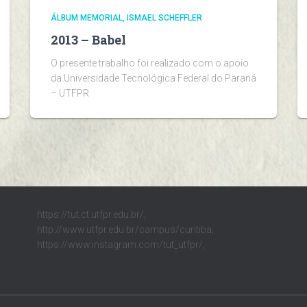
ÁLBUM MEMORIAL
ISMAEL SCHEFFLER
2013 – Babel
O presente trabalho foi realizado com o apoio
da Universidade Tecnológica Federal do Paraná
– UTFPR
https://tut.ct.utfpr.edu.br/;
http://www.utfpr.edu.br/campus/curitiba;
https://www.instagram.com/tut_utfpr/;