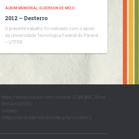
ÁLBUM MEMORIAL
ELDERSON DE MELO
2012 – Desterro
O presente trabalho foi realizado com o apoio
da Universidade Tecnológica Federal do Paraná
– UTFPR
https://www.youtube.com/channel/UCalKgMC_46nw
Xh5GxOxRTDQ;
contato:
(https://tut.ct.utfpr.edu.br/index.php/contato/);