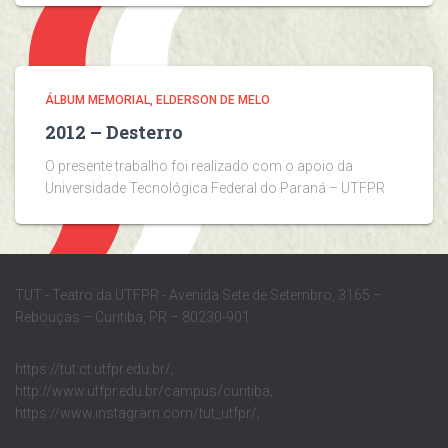
ÁLBUM MEMORIAL
ELDERSON DE MELO
2012 – Desterro
O presente trabalho foi realizado com o apoio da
Universidade Tecnológica Federal do Paraná – UTFPR
TUT - Teatro da UTFPR - Avenida Sete de Setembro, 3165 –
Rebouças – Curitiba, PR – 80230-901
https://tut.ct.utfpr.edu.br/;
http://www.utfpr.edu.br/campus/curitiba;
https://www.instagram.com/tut_utfpr/;