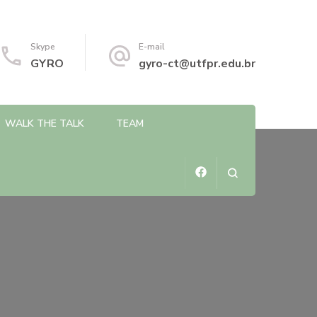
Skype
E-mail
GYRO
gyro-ct@utfpr.edu.br
WALK THE TALK
TEAM