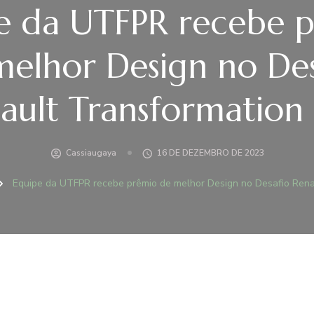
e da UTFPR recebe 
melhor Design no Des
ault Transformation
Cassiaugaya
16 DE DEZEMBRO DE 2023
Equipe da UTFPR recebe prêmio de melhor Design no Desafio Rena