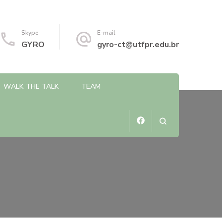
Skype
E-mail
GYRO
gyro-ct@utfpr.edu.br
WALK THE TALK
TEAM