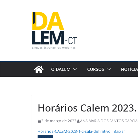
Pular
para
o
conteúdo
O DALEM
CURSOS
NOTÍCIA
Horários Calem 2023.
3 de março de 2023
ANA MARIA DOS SANTOS GARCIA 
Horarios-CALEM-2023-1-c-sala-definitivo
Baixar