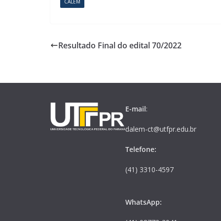
CALEM
Resultado Final do edital 70/2022
E-mail
:
dalem-ct@utfpr.edu.br
Telefone:
(41) 3310-4597
WhatsApp: