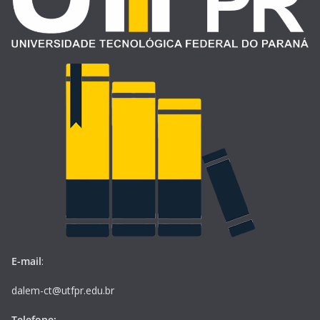
E-mail
:
dalem-ct@utfpr.edu.br
Telefone: