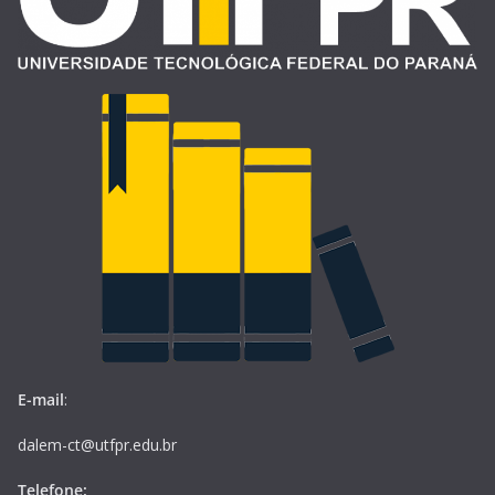
E-mail
:
dalem-ct@utfpr.edu.br
Telefone: