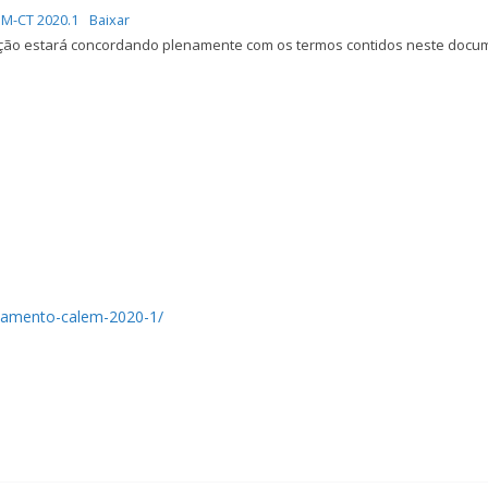
EM-CT 2020.1
Baixar
crição estará concordando plenamente com os termos contidos neste docu
salamento-calem-2020-1/