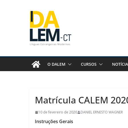
Pular
para
o
conteúdo
O DALEM
CURSOS
NOTÍCIA
Matrícula CALEM 202
10 de fevereiro de 2020
DANIEL ERNESTO WAGNER
Instruções Gerais