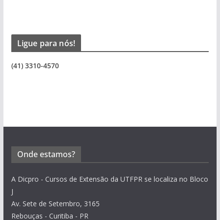
Ligue para nós!
(41) 3310-4570
Onde estamos?
A Dicpro - Cursos de Extensão da UTFPR se localiza no Bloco
J
Av. Sete de Setembro, 3165
Rebouças - Curitiba - PR