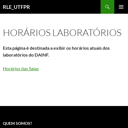
Pular
Pesquisar
RLE_UTFPR
para
MENU
o
PRINCI
conteúdo
HORÁRIOS LABORATÓRIOS
Esta página é destinada a exibir os horários atuais dos
laboratórios do DAINF.
Horários das Salas
QUEM SOMOS?