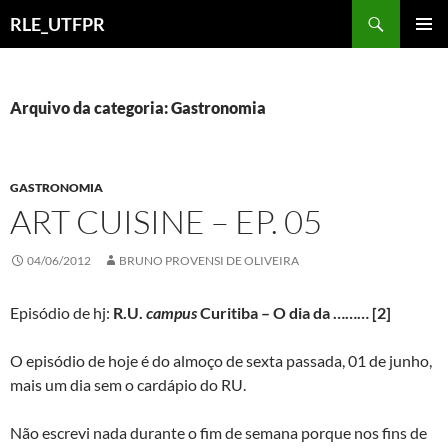
Pular
Pesquisar
RLE_UTFPR
para
MENU
o
PRINCI
conteúdo
Arquivo da categoria: Gastronomia
GASTRONOMIA
ART CUISINE – EP. 05
04/06/2012
BRUNO PROVENSI DE OLIVEIRA
Episódio de hj:
R.U.
campus
Curitiba – O dia da ……… [2]
O episódio de hoje é do almoço de sexta passada, 01 de junho,
mais um dia sem o cardápio do RU.
Não escrevi nada durante o fim de semana porque nos fins de