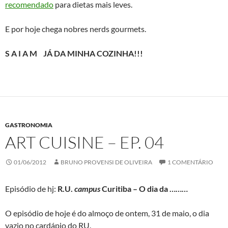
recomendado
para dietas mais leves.
E por hoje chega nobres nerds gourmets.
S A I A M JÁ DA MINHA COZINHA!!!
GASTRONOMIA
ART CUISINE – EP. 04
01/06/2012
BRUNO PROVENSI DE OLIVEIRA
1 COMENTÁRIO
Episódio de hj:
R.U.
campus
Curitiba – O dia da ………
O episódio de hoje é do almoço de ontem, 31 de maio, o dia
vazio no cardápio do RU.