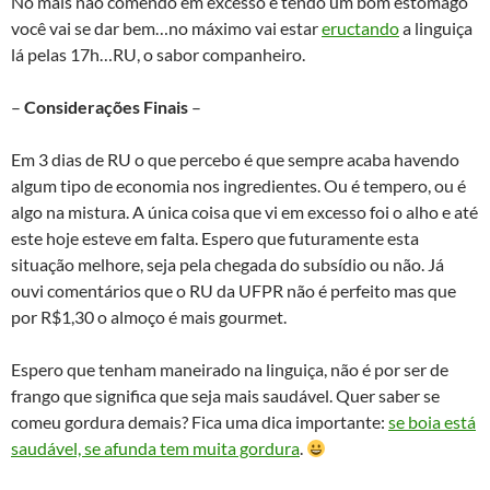
No mais não comendo em excesso e tendo um bom estômago
você vai se dar bem…no máximo vai estar
eructando
a linguiça
lá pelas 17h…RU, o sabor companheiro.
–
Considerações Finais
–
Em 3 dias de RU o que percebo é que sempre acaba havendo
algum tipo de economia nos ingredientes. Ou é tempero, ou é
algo na mistura. A única coisa que vi em excesso foi o alho e até
este hoje esteve em falta. Espero que futuramente esta
situação melhore, seja pela chegada do subsídio ou não. Já
ouvi comentários que o RU da UFPR não é perfeito mas que
por R$1,30 o almoço é mais gourmet.
Espero que tenham maneirado na linguiça, não é por ser de
frango que significa que seja mais saudável. Quer saber se
comeu gordura demais? Fica uma dica importante:
se boia está
saudável, se afunda tem muita gordura
.