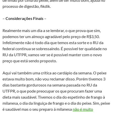
de limão por cima do peixe, além de ser muito bom, ajuda no
processo de digestão, fikdik.
–
Considerações Finais
–
Realmente mais um dia a se lembrar, o que prova que sim,
podemos ter um almoço agradável pelo preço de R$3,50.
Infelizmente não é todo dia que temos esta sorte e o RU da
federal continua se sobressaindo. É possível ter qualidade no
RU da UTFPR, vamos ver se é possível manter com o novo
preço que está sendo proposto.
Aqui vai também uma crítica ao cardápio da semana. O peixe
estava muito bom, não vou reclamar disso. Porém tivemos 3
dias bastante gordurosos na semana passada no RU da
UTFPR, o que pode preocupar os que procuram fazer uma
dieta mais saudável. Tivemos o dia do espetinho de frango à
milanesa, o dia da linguiça de frango e o dia do peixe. Sim, peixe
é saudável mas o seu preparo à milanesa
não é muito