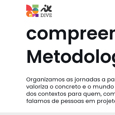
Pular
para
compree
o
conteúdo
Metodolog
Organizamos as jornadas a pa
valoriza o concreto e o mund
dos contextos para quem, c
falamos de pessoas em projet