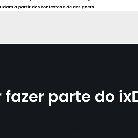
dam a partir dos contextos e de designers.
 fazer parte do ix
a-se e saiba mais sobre a próxima etapa de 
que começa em
Setembro de 2021