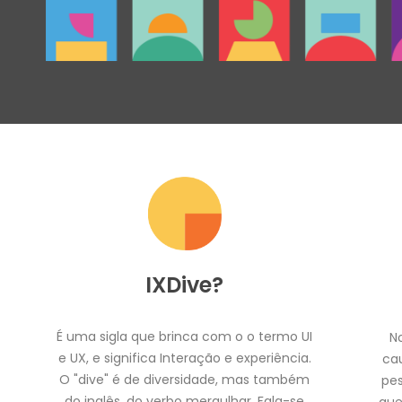
IXDive?
É uma sigla que brinca com o o termo UI
N
e UX, e significa Interação e experiência.
ca
O "dive" é de diversidade, mas também
pe
do inglês, do verbo mergulhar. Fala-se