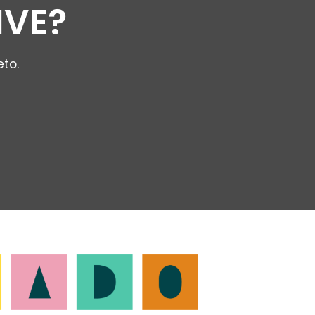
IVE?
eto.