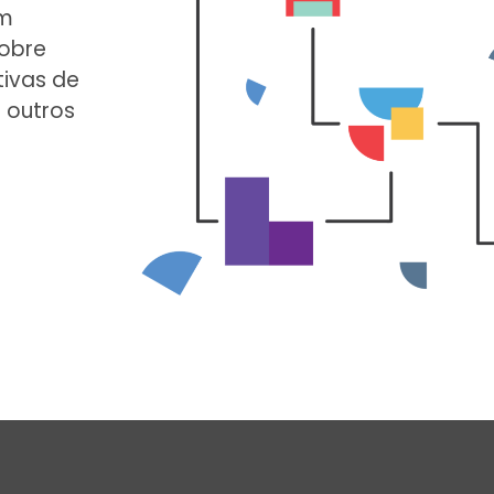
um
obre
tivas de
 outros