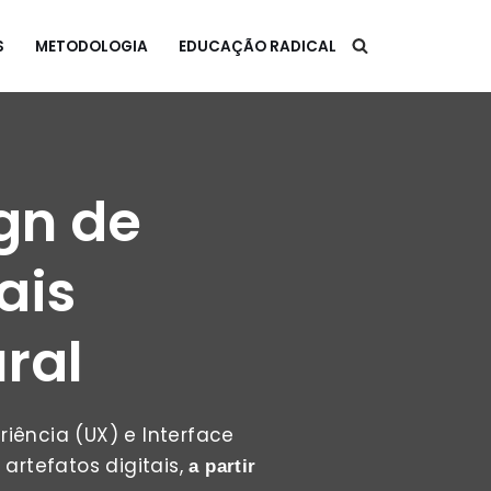
S
METODOLOGIA
EDUCAÇÃO RADICAL
gn de
ais
ural
riência (UX) e Interface
 artefatos digitais,
a partir