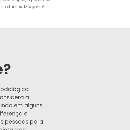
limitamos. Mergulhe!
e?
odológica
considera a
undo em alguns
iferença e
as pessoas para
ojetamos