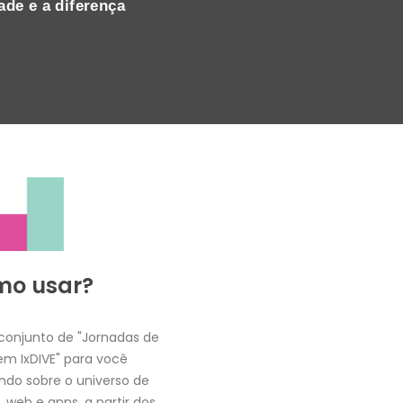
ade e a diferença
mo usar?
onjunto de "Jornadas de
m IxDIVE" para você
ndo sobre o universo de
, web e apps, a partir dos