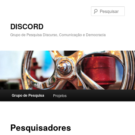
Pular
para
Pesqu
o
conteúdo
DISCORD
principal
Grupo de Pesquisa Discurso, Comunicação e Democracia
Menu
Grupo de Pesquisa
Projetos
principal
Pesquisadores