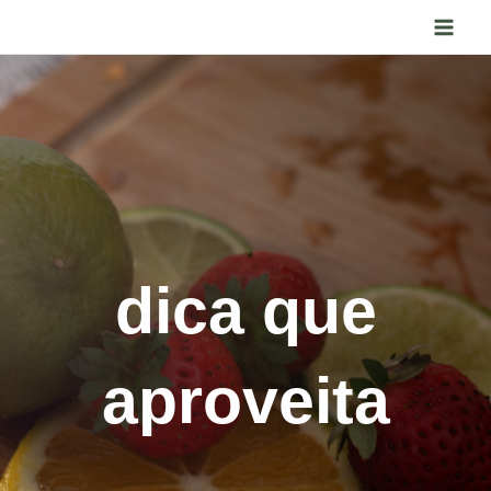
Ir
para
o
conteúdo
dica que
aproveita