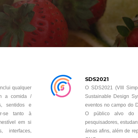
SDS2021
nclui qualquer
O SDS2021 (VIII Simp
m a comida /
Sustainable Design Sy
s, sentidos e
eventos no campo do De
r-se tanto à
O público alvo do S
estível em si
pesquisadores, estudant
 interfaces,
áreas afins, além de re