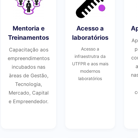
Mentoria e
Acesso a
Ap
Treinamentos
laboratórios
Ap
p
Acesso a
Capacitação aos
infraestrutra da
co
empreendimentos
UTFPR e aos mais
incubados nas
modernos
na
àreas de Gestão,
laboratórios
Tecnologia,
c
Mercado, Capital
e Empreendedor.