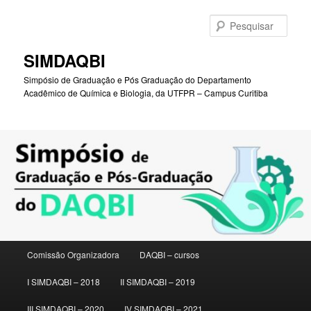
Pular
para
Pesqu
o
conteúdo
SIMDAQBI
principal
Simpósio de Graduação e Pós Graduação do Departamento
Acadêmico de Química e Biologia, da UTFPR – Campus Curitiba
Menu
Comissão Organizadora
DAQBI – cursos
principal
I SIMDAQBI – 2018
II SIMDAQBI – 2019
III SIMDAQBI – 2020
IV SIMDAQBI – 2021