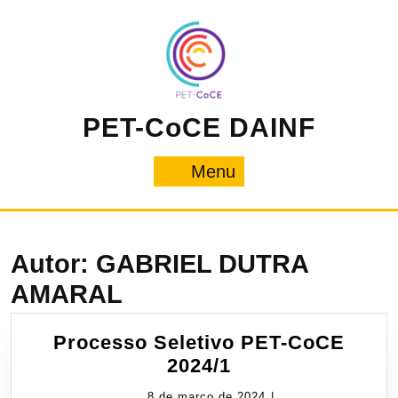
Pular
para
o
conteúdo
PET-CoCE DAINF
Menu
Menu
Autor:
GABRIEL DUTRA
AMARAL
Processo Seletivo PET-CoCE
Processo
2024/1
Seletivo
8
8 de março de 2024
|