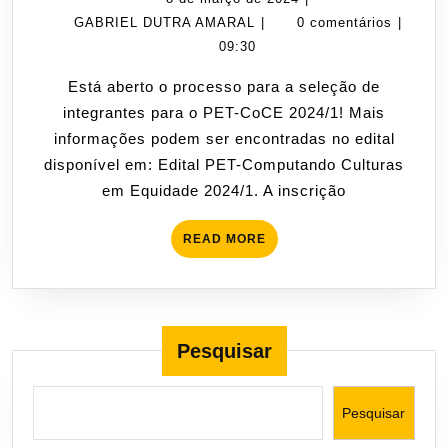
PET-
GABRIEL
de
GABRIEL DUTRA AMARAL
|
0 comentários
|
CoCE
DUTRA
março
09:30
2024/1
AMARAL
de
Está aberto o processo para a seleção de
2024
integrantes para o PET-CoCE 2024/1! Mais
informações podem ser encontradas no edital
disponível em: Edital PET-Computando Culturas
em Equidade 2024/1. A inscrição
READ
READ MORE
MORE
Pesquisar
Pesquisar