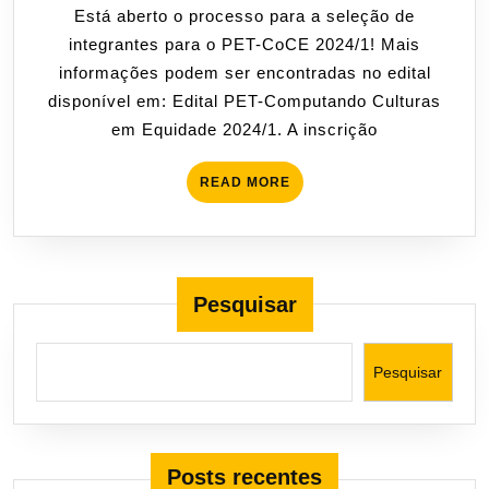
Está aberto o processo para a seleção de
2024
integrantes para o PET-CoCE 2024/1! Mais
informações podem ser encontradas no edital
disponível em: Edital PET-Computando Culturas
em Equidade 2024/1. A inscrição
READ
READ MORE
MORE
Pesquisar
Pesquisar
Posts recentes