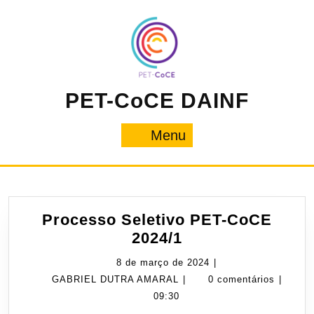
Pular
para
o
conteúdo
PET-CoCE DAINF
Menu
Menu
Processo Seletivo PET-CoCE
Processo
2024/1
Seletivo
8
8 de março de 2024
|
PET-
GABRIEL
de
GABRIEL DUTRA AMARAL
|
0 comentários
|
CoCE
DUTRA
março
09:30
2024/1
AMARAL
de