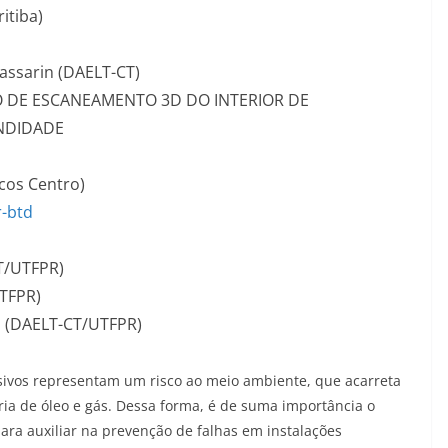
itiba)
Passarin (DAELT-CT)
DE ESCANEAMENTO 3D DO INTERIOR DE
NDIDADE
icos Centro)
r-btd
CT/UTFPR)
UTFPR)
in (DAELT-CT/UTFPR)
sivos representam um risco ao meio ambiente, que acarreta
ria de óleo e gás. Dessa forma, é de suma importância o
ra auxiliar na prevenção de falhas em instalações