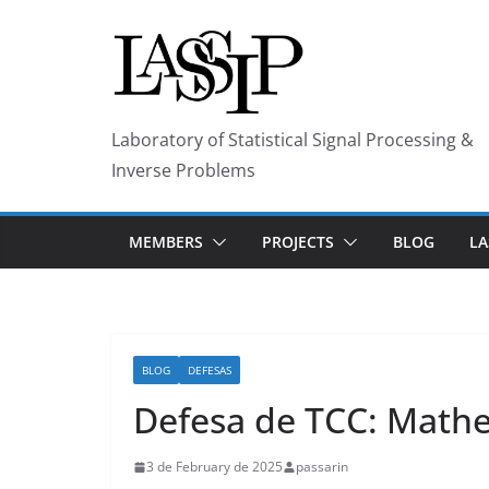
Skip
to
content
Laboratory of Statistical Signal Processing &
Inverse Problems
MEMBERS
PROJECTS
BLOG
LA
BLOG
DEFESAS
Defesa de TCC: Mathe
3 de February de 2025
passarin