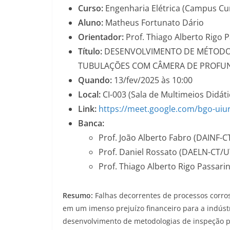
Curso:
Engenharia Elétrica (Campus Cur
Aluno:
Matheus Fortunato Dário
Orientador:
Prof. Thiago Alberto Rigo 
Título:
DESENVOLVIMENTO DE MÉTODO 
TUBULAÇÕES COM CÂMERA DE PROFU
Quando:
13/fev/2025 às 10:00
Local:
CI-003 (Sala de Multimeios Didát
Link:
https://meet.google.com/bgo-uiu
Banca:
Prof. João Alberto Fabro (DAINF-
Prof. Daniel Rossato (DAELN-CT/
Prof. Thiago Alberto Rigo Passar
Resumo:
Falhas decorrentes de processos corro
em um imenso prejuízo financeiro para a indúst
desenvolvimento de metodologias de inspeção pa