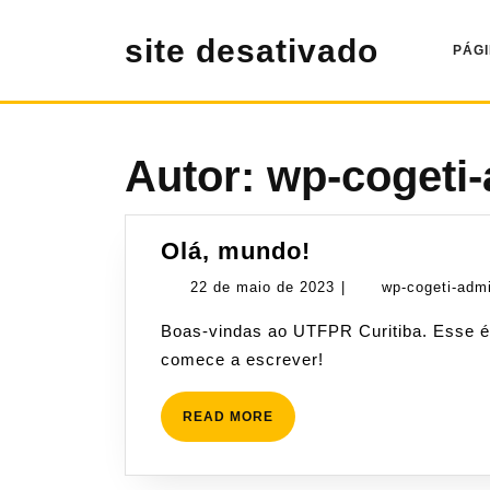
Pular
para
site desativado
PÁG
o
conteúdo
Autor:
wp-cogeti
Olá,
Olá, mundo!
mundo!
22
22 de maio de 2023
|
wp-cogeti-adm
de
Boas-vindas ao UTFPR Curitiba. Esse é o seu primeiro post. Edite-o ou exclua-o, e então
maio
comece a escrever!
de
2023
READ
READ MORE
MORE