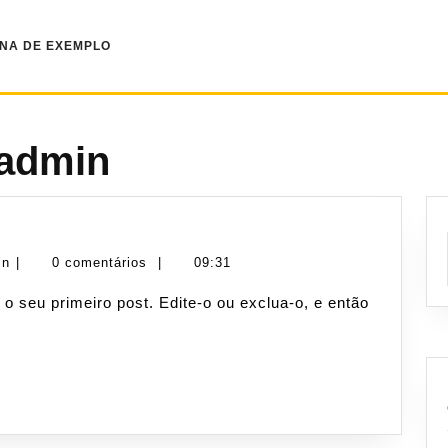
INA DE EXEMPLO
-admin
wp-
in
|
0 comentários
|
09:31
cogeti-
admin