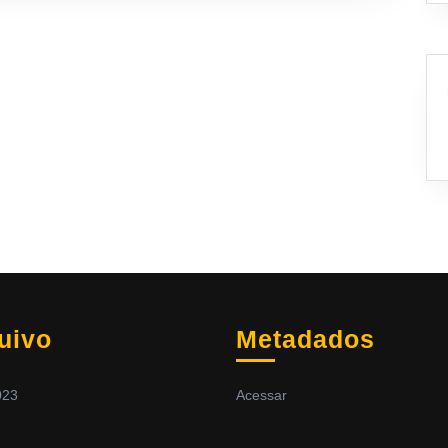
uivo
Metadados
023
Acessar