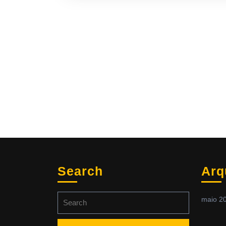
Search
Arq
Search
maio 2
for: